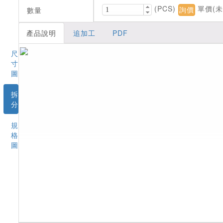
(
PCS
)
單價(未
數量
詢價
產品說明
追加工
PDF
尺
寸
圖
拆
分
規
格
圖