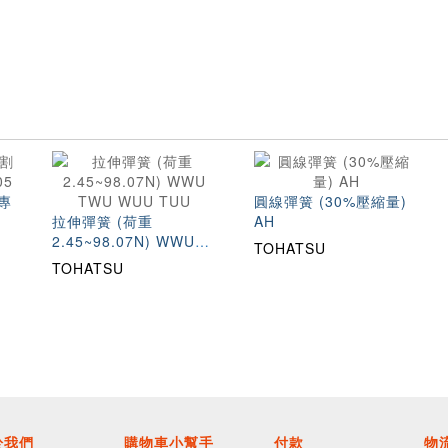
專
圓線彈簧 (30%壓縮量)
拉伸彈簧 (荷重
AH
2.45~98.07N) WWU
TOHATSU
TWU WUU TUU
TOHATSU
於我們
購物車小幫手
付款
物