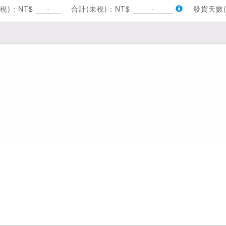
稅)：NT$
-
合計(未稅)：NT$
-
發貨天數(