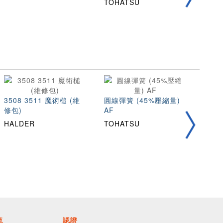
TOHATSU
3508 3511 魔術槌 (維
圓線彈簧 (45%壓縮量)
不銹
修包)
AF
縮量)
HALDER
TOHATSU
TOH
流
認證