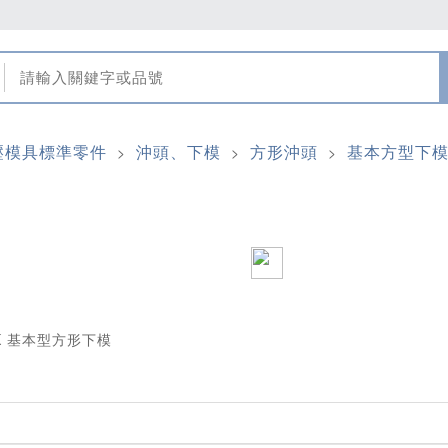
壓模具標準零件
沖頭、下模
方形沖頭
基本方型下
>
>
>