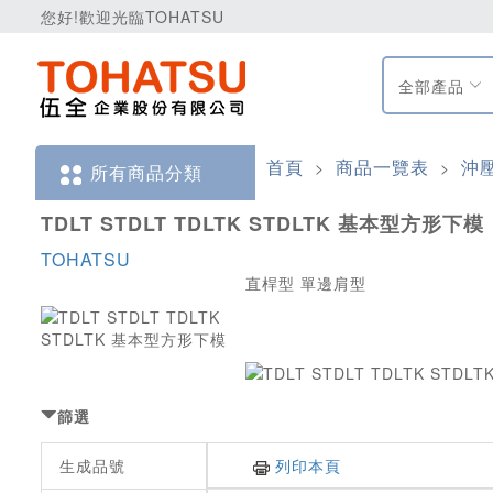
您好!歡迎光臨TOHATSU
全部產品
首頁
商品一覽表
沖
>
>
所有商品分類
TDLT STDLT TDLTK STDLTK 基本型方形下模
TOHATSU
直桿型 單邊肩型
篩選
生成品號
列印本頁