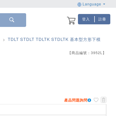
Language
登入
註冊
模
TDLT STDLT TDLTK STDLTK 基本型方形下模
>
【商品編號：
3952
L
】
產品問題詢問