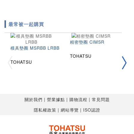
最常被一起購買
精密墊圈 CIMSR
模具墊圈 MSRBB LRBB
TOHATSU
拉
TOHATSU
2
T
T
關於我們
營業據點
購物流程
常見問題
隱私權政策
網站導覽
ISO認證