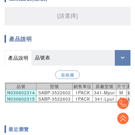
[請選擇]
產品說明
品號表
產品說明
規格圖
品號
型號
銷售單位
原廠型號
尺寸
顏
N030602314
SABP-3522602
1PACK
341-Mpur
M
紫
N030602315
SABP-3522603
1PACK
341-Lpur
L
紫
To
To
最近瀏覽