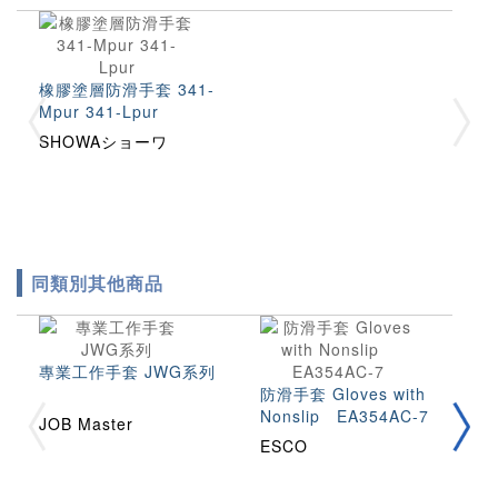
橡膠塗層防滑手套 341-
Mpur 341-Lpur
SHOWAショーワ
同類別其他商品
專業工作手套 JWG系列
防滑手套 Gloves with
Nonslip EA354AC-7
JOB Master
抗
ESCO
G
M
M