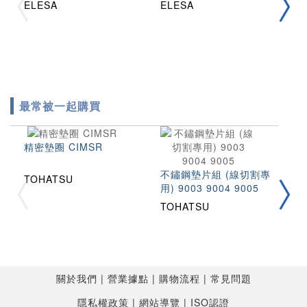
ELESA
ELESA
E
最常被一起購買
精密墊圈 CIMSR
不鏽鋼墊片組 (線切割專
TOHATSU
用) 9003 9004 9005
拉
2
TOHATSU
T
T
關於我們
營業據點
購物流程
常見問題
隱私權政策
網站導覽
ISO認證