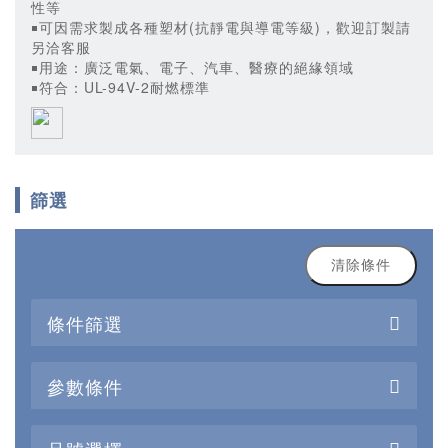
性等
￭可因需求製成各種塑材(抗靜電與導電等級)，歡迎訂製請
另洽客服
￭用途：廣泛電氣、電子、汽車、醫療的絕緣領域
￭符合：UL-94V-2耐燃標準
篩選
清除條件
條件篩選
參數條件