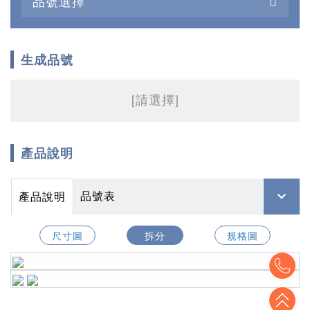
品號選擇
生成品號
[請選擇]
產品說明
品號表
產品說明
尺寸圖
拆分
規格圖
To
To