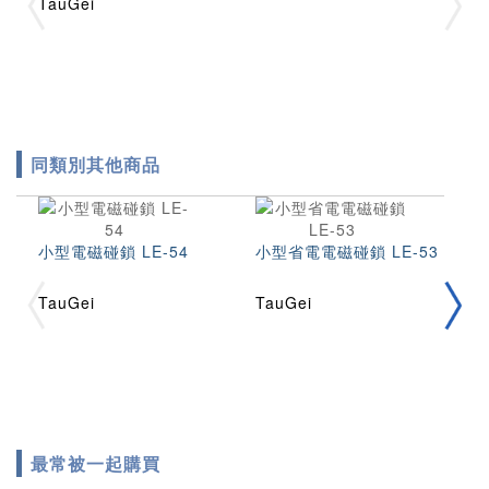
TauGei
同類別其他商品
小型電磁碰鎖 LE-54
小型省電電磁碰鎖 LE-53
電
TauGei
TauGei
T
最常被一起購買