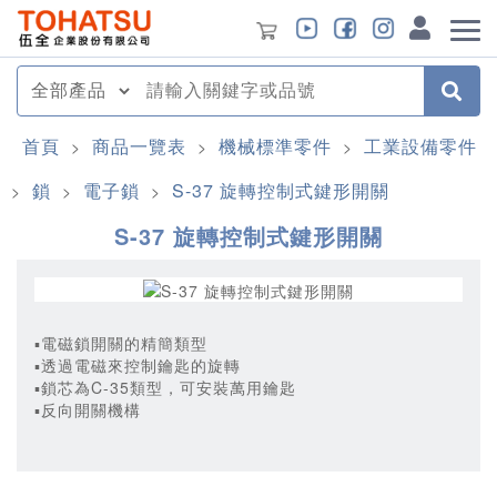
首頁
商品一覽表
機械標準零件
工業設備零件
>
>
>
鎖
電子鎖
S-37 旋轉控制式鍵形開關
>
>
>
S-37 旋轉控制式鍵形開關
▪電磁鎖開關的精簡類型
▪透過電磁來控制鑰匙的旋轉
▪鎖芯為C-35類型，可安裝萬用鑰匙
▪反向開關機構