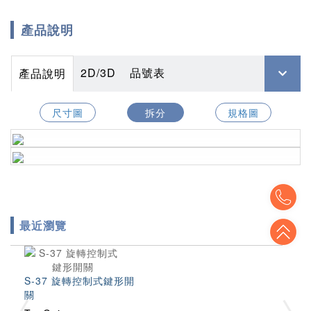
產品說明
2D/3D
品號表
產品說明
尺寸圖
拆分
規格圖
To
最近瀏覽
To
S-37 旋轉控制式鍵形開
關