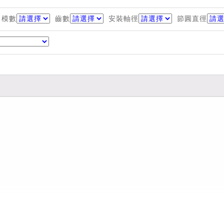
模數
齒數
安裝軸徑
節圓直徑