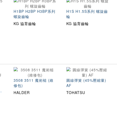
～
H1BP H2BP H3BP系列
H1S H1.5S系列 螺旋齒
螺旋齒輪
輪
KG 協育齒輪
KG 協育齒輪
3508 3511 魔術槌 (維
圓線彈簧 (45%壓縮量)
修包)
AF
HALDER
TOHATSU