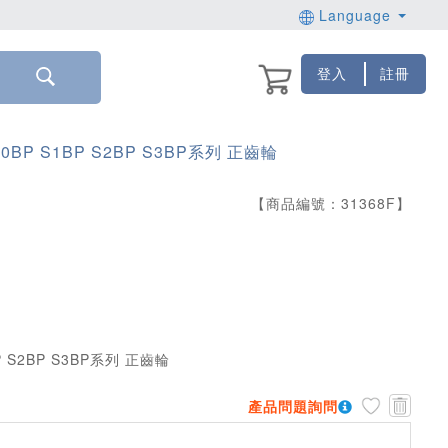
Language
登入
註冊
80BP S1BP S2BP S3BP系列 正齒輪
【商品編號：
31368
F
】
產品問題詢問