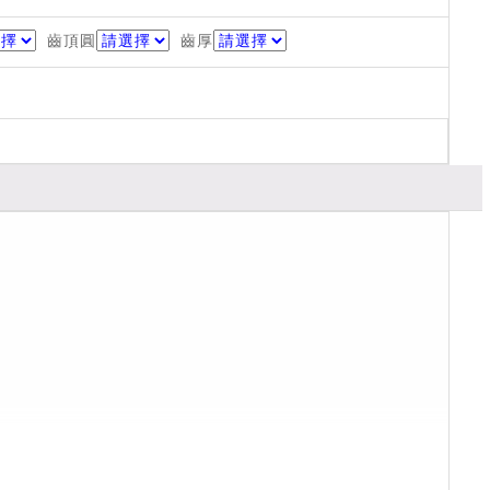
齒頂圓
齒厚