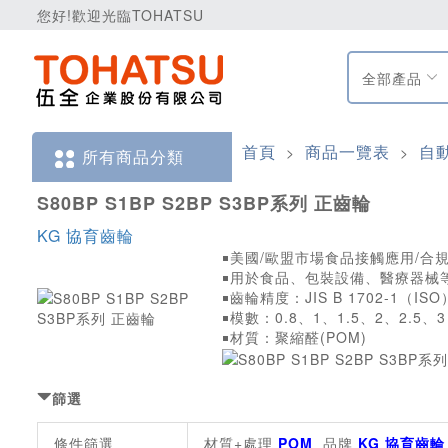
您好!歡迎光臨TOHATSU
全部產品
首頁
商品一覽表
自
>
>
所有商品分類
S80BP S1BP S2BP S3BP系列 正齒輪
KG 協育齒輪
￭美國/歐盟市場食品接觸應用/合
￭用於食品、包裝設備、醫療器械
￭齒輪精度：JIS B 1702-1（IS
￭模數：0.8、1、1.5、2、2.5、3
￭材質：聚縮醛(POM)
篩選
條件篩選
材質+處理
POM
品牌
KG 協育齒輪