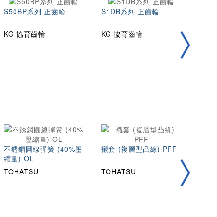
S50BP系列 正齒輪
S1DB系列 正齒輪
S50
正齒
KG 協育齒輪
KG 協育齒輪
KG 
不銹鋼圓線彈簧 (40%壓
襯套 (複層型凸緣) PFF
105
縮量) OL
TOHATSU
TOHATSU
TOH