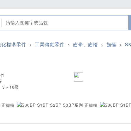
動化標準零件
工業傳動零件
齒條、齒輪
齒輪
S
>
>
>
>
規性
等
O）9～10級