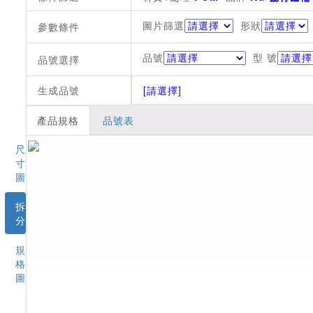
圖片篩選
形狀
參數條件
品號
型 號
品號選擇
生成品號
[請選擇]
產品規格
品號表
尺
寸
圖
拆
分
規
格
圖