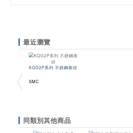
最近瀏覽
KQG2P系列 不銹鋼塞頭
SMC
同類別其他商品