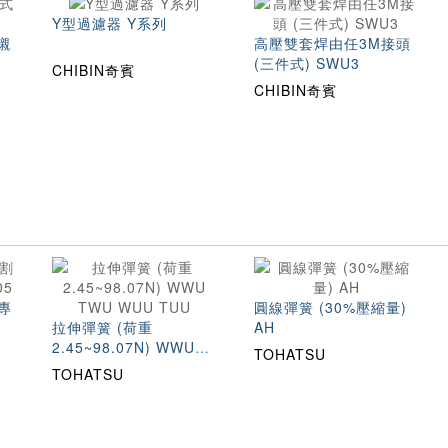
Y型過濾器 Y系列
襯
高壓雙套焊由任3M接頭
(三件式) SWU3
CHIBIN奇賓
CHIBIN奇賓
專
圓線彈簧 (30%壓縮量)
拉伸彈簧 (荷重
AH
2.45~98.07N) WWU
TOHATSU
TWU WUU TUU
TOHATSU