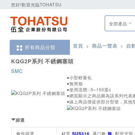
您好!歡迎光臨TOHATSU
全部產品
首頁
商品一覽表
自
>
>
所有商品分類
KQG2P系列 不銹鋼塞頭
SMC
￭小型輕量化
￭無滑脂
￭使用流體:-5~150度c
￭網頁顯示之商品圖為該系列代表
￭線上商品僅提供部分型號，其他
篩選
條件篩選
材質
SUS316
通口數
無
配管牙型