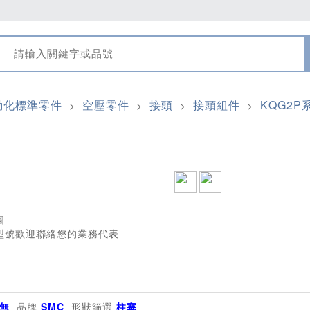
動化標準零件
空壓零件
接頭
接頭組件
KQG2P
>
>
>
>
圖
型號歡迎聯絡您的業務代表
無
品牌
SMC
形狀篩選
柱塞