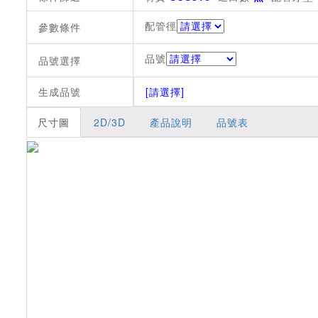
配管徑
參數條件
品號
品號選擇
生成品號
[請選擇]
尺寸圖
2D/3D
產品說明
品號表