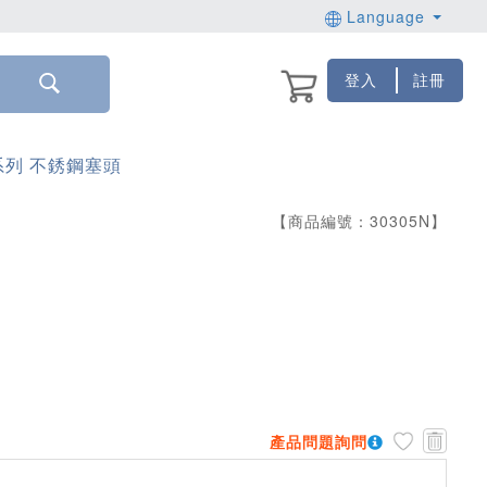
Language
登入
註冊
系列 不銹鋼塞頭
【商品編號：
30305
N
】
產品問題詢問