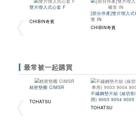
雙片喫入式心套 F
[部分停產]雙片喫入式
管 IN
CHIBIN奇賓
CHIBIN奇賓
最常被一起購買
精密墊圈 CIMSR
不鏽鋼墊片組 (線切割
用) 9003 9004 9005
TOHATSU
TOHATSU