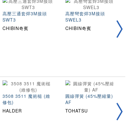
高壓三通套焊3M接頭
高壓彎套焊3M接頭
高壓
SWT3
SWEL3
SWH
CHIBIN奇賓
CHIBIN奇賓
CHI
3508 3511 魔術槌 (維
圓線彈簧 (45%壓縮量)
不銹
修包)
AF
縮量)
HALDER
TOHATSU
TOH