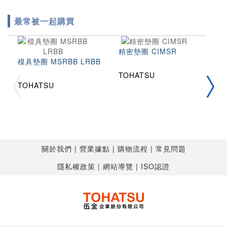
最常被一起購買
精密墊圈 CIMSR
模具墊圈 MSRBB LRBB
TOHATSU
拉
TOHATSU
2
T
T
關於我們
營業據點
購物流程
常見問題
隱私權政策
網站導覽
ISO認證