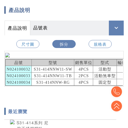
產品說明
品號表
產品說明
尺寸圖
拆分
規格表
品號
型號
銷售單位
型式
輪徑(
N024100032
S31-414NNW11-SW
4PCS
活動型
1
N024100033
S31-414NNW11-TB
2PCS
活動煞車型
1
N024100034
S31-414NNW-RG
4PCS
固定型
1
To
To
最近瀏覽