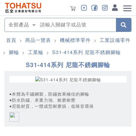
首頁
商品一覽表
機械標準零件
工業設備零件
>
>
>
腳輪
工業輪
S31-414系列 尼龍不銹鋼腳輪
>
>
>
S31-414系列 尼龍不銹鋼腳輪
￭本體為不鏽鋼製，防鏽效果極佳的腳輪
￭防水防鏽、承重力強、耐磨耐壓
￭尼龍材質，一體成型耐磨損，低噪音環保