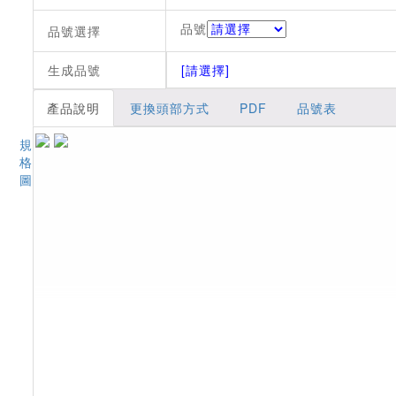
品號
品號選擇
生成品號
[請選擇]
產品說明
更換頭部方式
PDF
品號表
規
格
圖