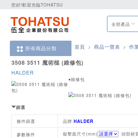
您好!歡迎光臨TOHATSU
全部產品
首頁
商品一覽表
作
>
>
所有商品分類
3508 3511 魔術槌 (維修包)
HALDER
￭維修包
篩選
條件篩選
品牌
HALDER
敲擊面尺寸(mm)
頭部材
參數條件