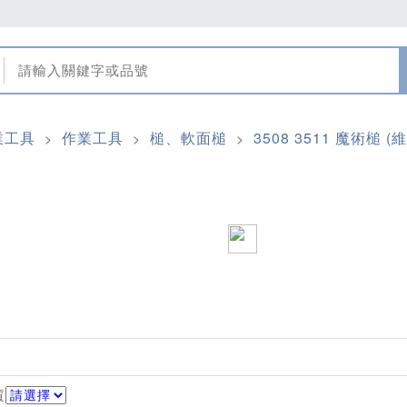
業工具
作業工具
槌、軟面槌
3508 3511 魔術槌 (
>
>
>
質