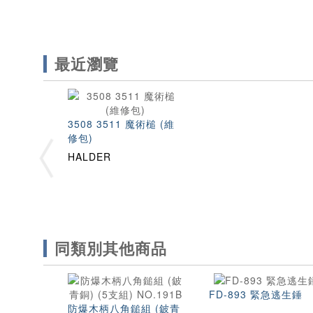
最近瀏覽
3508 3511 魔術槌 (維
修包)
HALDER
同類別其他商品
FD-893 緊急逃生錘
防爆木柄八角鎚組 (鈹青