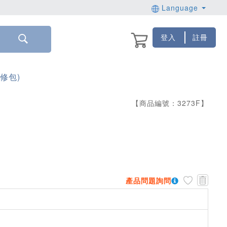
Language
登入
註冊
維修包)
【商品編號：
3273
F
】
產品問題詢問