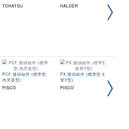
TOHATSU
HALDER
第一
PCF 接頭組件 (標準型
PX 接頭組件 (標準型 歧
圓線彈
內牙直型)
管Y型)
AH
PISCO
PISCO
TOH