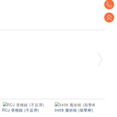
T
T
RCJ 香檳鎚 (不反彈)
3408 魔術槌 (敲擊棒)
銅鎚