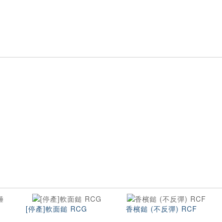
[停產]軟面鎚 RCG
香檳鎚 (不反彈) RCF