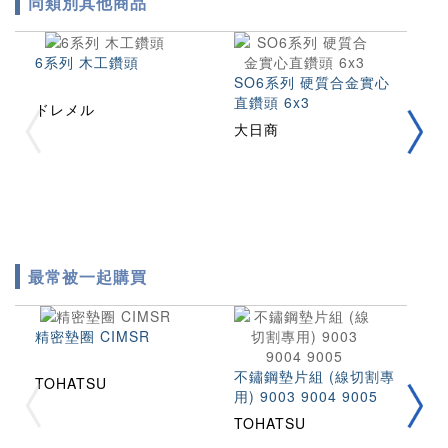
同類別其他商品
6系列 木工鑽頭
SO6系列 硬質合金實心
K
直鑽頭 6x3
頭
ドレメル
大日商
大
最常被一起購買
精密墊圈 CIMSR
不鏽鋼墊片組 (線切割專
TOHATSU
用) 9003 9004 9005
拉
2
TOHATSU
T
T