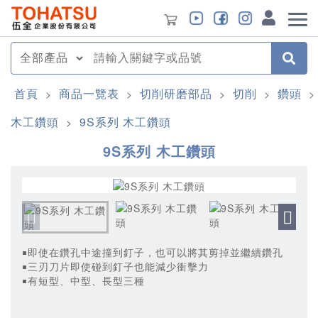
首頁
商品一覽表
切削研磨部品
切削
鑽頭
>
>
>
>
>
木工鑽頭
9S系列 木工鑽頭
>
9S系列 木工鑽頭
￭即使在鑽孔中途撞到釘子，也可以將其剪掉並繼續鑽孔
￭三刃刀片即使碰到釘子也能減少衝擊力
￭有短型、中型、長型三種