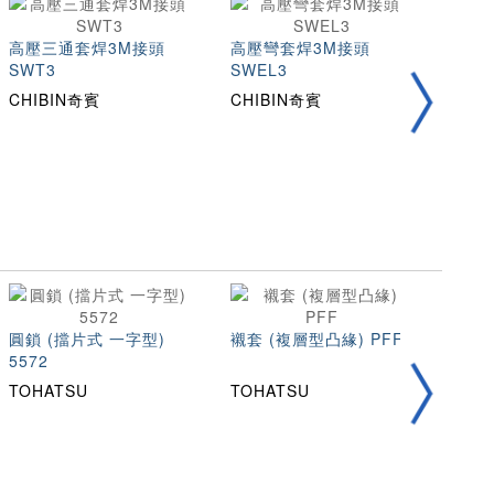
高壓三通套焊3M接頭
高壓彎套焊3M接頭
高壓
SWT3
SWEL3
SWH
CHIBIN奇賓
CHIBIN奇賓
CHI
圓鎖 (擋片式 一字型)
襯套 (複層型凸緣) PFF
105
5572
TOHATSU
TOHATSU
TOH