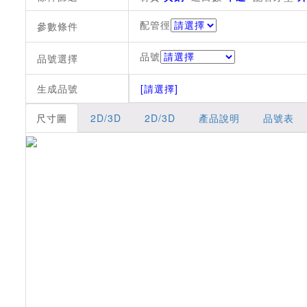
配管徑
參數條件
品號
品號選擇
生成品號
[請選擇]
尺寸圖
2D/3D
2D/3D
產品說明
品號表