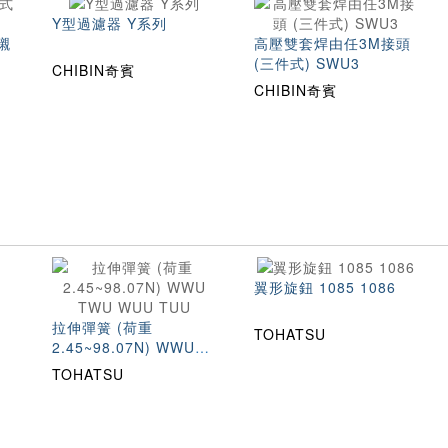
Y型過濾器 Y系列
襯
高壓雙套焊由任3M接頭
(三件式) SWU3
CHIBIN奇賓
CHIBIN奇賓
翼形旋鈕 1085 1086
拉伸彈簧 (荷重
TOHATSU
2.45~98.07N) WWU
TWU WUU TUU
TOHATSU