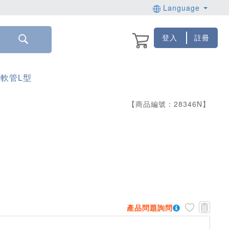
Language
登入
註冊
 軟管L型
【商品編號：
28346
N
】
產品問題詢問