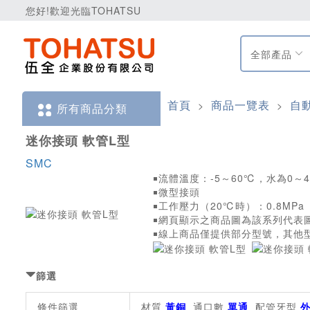
您好!歡迎光臨TOHATSU
全部產品
首頁
商品一覽表
自
>
>
所有商品分類
迷你接頭 軟管L型
SMC
￭流體溫度：-5～60℃，水為0～
￭微型接頭
￭工作壓力（20℃時）：0.8MPa
￭網頁顯示之商品圖為該系列代表
￭線上商品僅提供部分型號，其他
篩選
條件篩選
材質
黃銅
通口數
單通
配管牙型