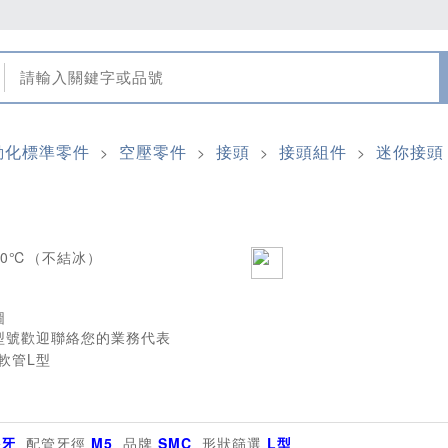
動化標準零件
空壓零件
接頭
接頭組件
迷你接頭
>
>
>
>
40℃（不結冰）
圖
型號歡迎聯絡您的業務代表
外牙
配管牙徑
M5
品牌
SMC
形狀篩選
L型