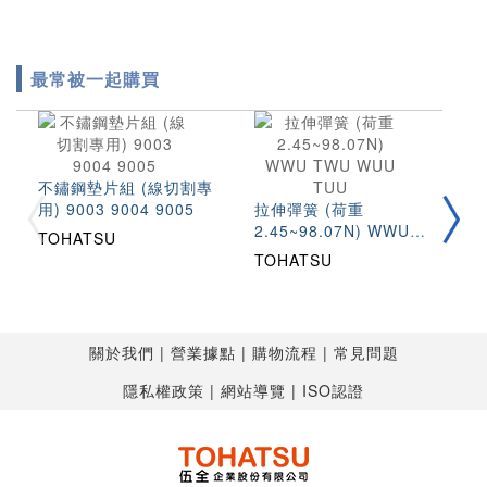
最常被一起購買
不鏽鋼墊片組 (線切割專
圓
用) 9003 9004 9005
拉伸彈簧 (荷重
(
2.45~98.07N) WWU
S
TOHATSU
T
TWU WUU TUU
TOHATSU
關於我們
營業據點
購物流程
常見問題
隱私權政策
網站導覽
ISO認證