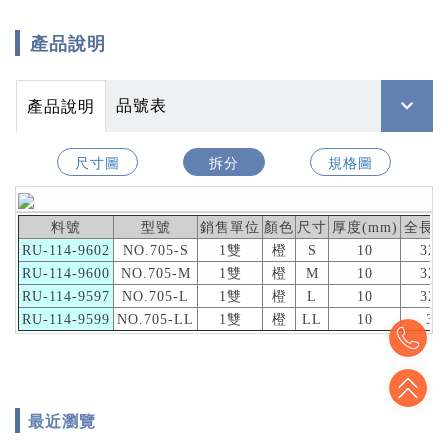
產品說明
品號表
產品說明
尺寸圖
拆分
規格圖
料號
型號
銷售單位
顏色
尺寸
厚度(mm)
全長(c
RU-114-9602
NO.705-S
1雙
橙
S
10
32.
RU-114-9600
NO.705-M
1雙
橙
M
10
32.
RU-114-9597
NO.705-L
1雙
橙
L
10
32.
RU-114-9599
NO.705-LL
1雙
橙
LL
10
32
To
To
最近瀏覽