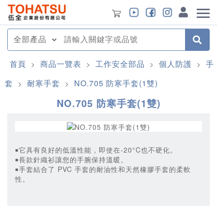
首頁
商品一覽表
工作安全部品
個人防護
手
>
>
>
>
套
耐寒手套
NO.705 防寒手套(1雙)
>
>
NO.705 防寒手套(1雙)
￭它具有良好的低溫性能，即使在-20°C也不硬化。
￭長款針織衫讓您的手腕保持溫暖。
￭手套結合了 PVC 手套的耐油性和天然橡膠手套的柔軟
性。