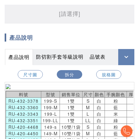
[請選擇]
產品說明
防切割手套等級說明
品號表
產品說明
尺寸圖
拆分
規格圖
料號
型號
銷售單位
尺寸
顏色
手腕顏色
厚度
RU-432-3378
199-S
1雙
S
白
粉
1
RU-432-3360
199-M
1雙
M
白
藍
1
RU-432-3343
199-L
1雙
L
白
米
1
RU-432-3351
199-LL
1雙
LL
白
綠
1
RU-420-4468
149-s
10雙/1袋
S
白
粉
1
To
RU-420-4450
149-M
10雙/1袋
M
白
藍
1