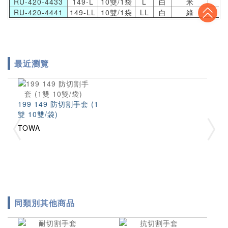
RU-420-4433
149-L
10雙/1袋
L
白
米
1
To
RU-420-4441
149-LL
10雙/1袋
LL
白
綠
1
最近瀏覽
199 149 防切割手套 (1
雙 10雙/袋)
TOWA
同類別其他商品