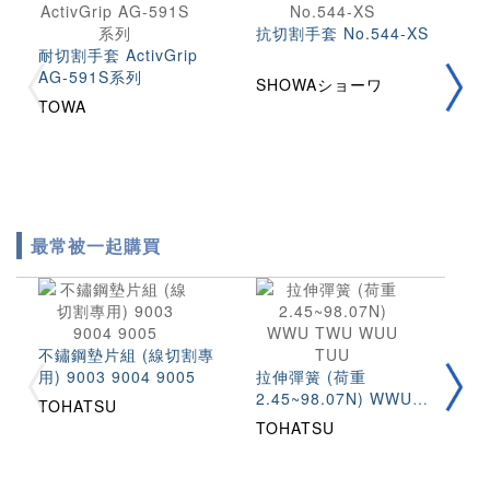
抗切割手套 No.544-XS
防
耐切割手套 ActivGrip
P
AG-591S系列
SHOWAショーワ
A
TOWA
最常被一起購買
不鏽鋼墊片組 (線切割專
圓
用) 9003 9004 9005
拉伸彈簧 (荷重
(
2.45~98.07N) WWU
S
TOHATSU
T
TWU WUU TUU
TOHATSU