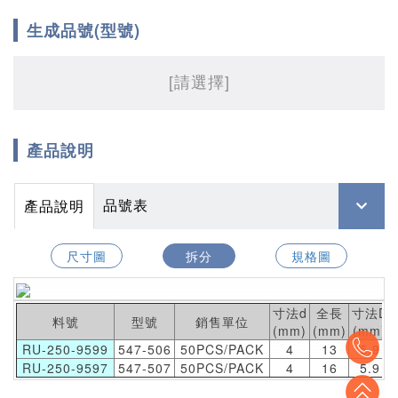
生成品號(型號)
[請選擇]
產品說明
品號表
產品說明
尺寸圖
拆分
規格圖
寸法d
全長
寸法D
料號
型號
銷售單位
(mm)
(mm)
(mm)
To
RU-250-9599
547-506
50PCS/PACK
4
13
5.9
RU-250-9597
547-507
50PCS/PACK
4
16
5.9
To