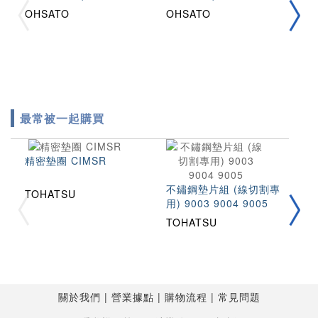
OHSATO
OHSATO
O
最常被一起購買
精密墊圈 CIMSR
不鏽鋼墊片組 (線切割專
TOHATSU
用) 9003 9004 9005
拉
2
TOHATSU
T
T
關於我們
營業據點
購物流程
常見問題