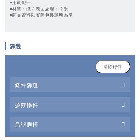
￭用於鐵件
￭材質：鐵 / 表面處理：塗裝
￭商品資料以實際包裝說明為準
篩選
清除條件
條件篩選
參數條件
品號選擇