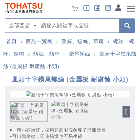
首頁
商品一覽表
彈簧、螺絲、華司
螺絲、螺
>
>
>
栓、螺帽
螺絲、螺栓
鑽尾螺絲
皿頭十字鑽尾螺
>
>
>
絲 (金屬板 耐腐蝕 小頭)
皿頭十字鑽尾螺絲 (金屬板 耐腐蝕 小頭)
￭一種小頭螺釘，採用超高耐腐蝕離子清漆塗層
￭可自我修復，即使損壞也不易生鏽