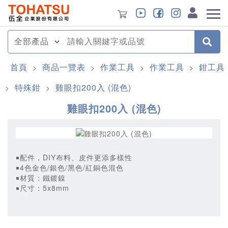
首頁
商品一覽表
作業工具
作業工具
鉗工具
>
>
>
>
特殊鉗
雞眼扣200入 (混色)
>
>
雞眼扣200入 (混色)
￭配件，DIY布料、皮件更添多樣性
￭4色金色/銀色/黑色/紅銅色混色
￭材質：鐵鍍鎳
￭尺寸：5x8mm