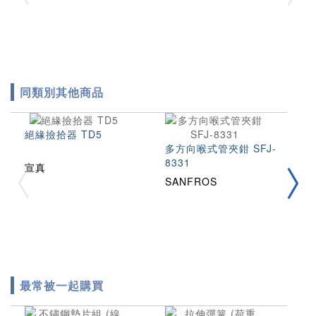
同類別其他商品
絕緣撿拾器 TD5
多方向喉式管夾鉗 SFJ-
專
8331
宣真
SANFROS
A
最常被一起購買