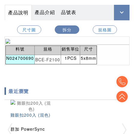
產品介紹
品號表
產品說明
尺寸圖
拆分
規格圖
料號
規格
銷售單位
尺寸
N024700690
1PCS
5x8mm
BCE-F2100
To
最近瀏覽
To
雞眼扣200入 (混色)
群加 PowerSync