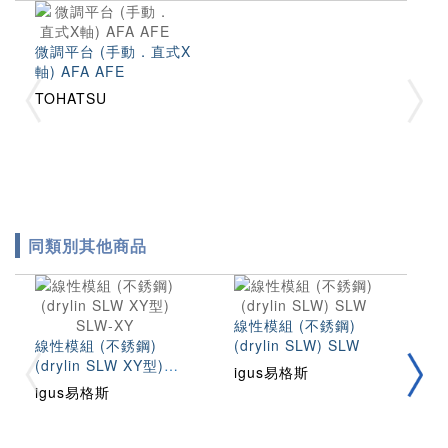
微調平台 (手動．直式X
軸) AFA AFE
TOHATSU
同類別其他商品
線性模組 (不銹鋼)
線性模組 (不銹鋼)
(drylin SLW) SLW
線
(drylin SLW XY型)
(
igus易格斯
SLW-XY
igus易格斯
i