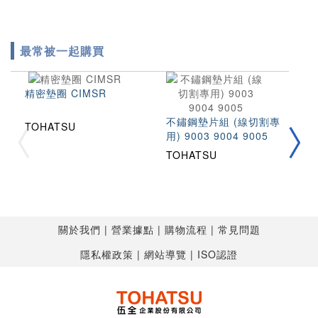
最常被一起購買
精密墊圈 CIMSR
不鏽鋼墊片組 (線切割專
TOHATSU
用) 9003 9004 9005
拉
2
TOHATSU
T
T
關於我們
營業據點
購物流程
常見問題
隱私權政策
網站導覽
ISO認證