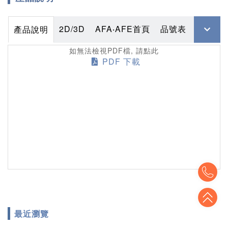
2D/3D
AFA‧AFE首頁
品號表
產品說明
如無法檢視PDF檔, 請點此
PDF 下載
To
To
最近瀏覽