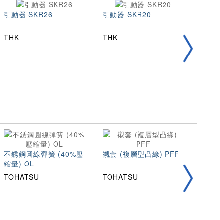
引動器 SKR26
引動器 SKR20
折返型
100
THK
THK
SL
不銹鋼圓線彈簧 (40%壓
襯套 (複層型凸緣) PFF
105
縮量) OL
TOHATSU
TOHATSU
TOH