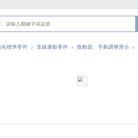
動化標準零件
直線運動零件
致動器、手動調整滑台
>
>
>