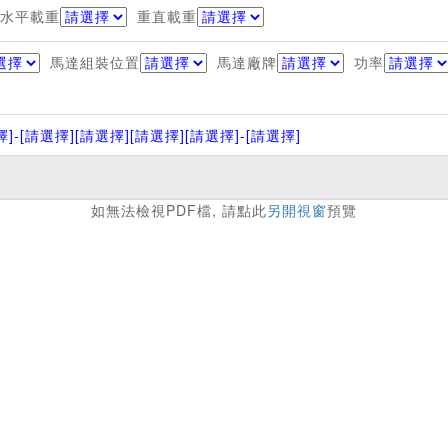
水平載重
重直載重
馬達組裝位置
馬達廠牌
功率
擇]
-[請選擇]
[請選擇]
[請選擇]
[請選擇]
-[請選擇]
如無法檢視PDF檔, 請點此
另開視窗
預覽