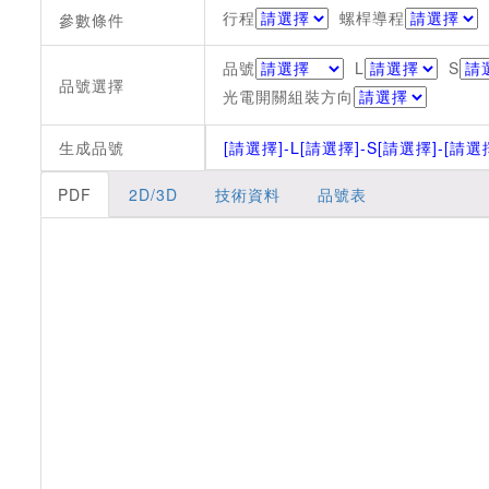
行程
螺桿導程
參數條件
品號
L
S
品號選擇
光電開關組裝方向
生成品號
[請選擇]
-L[請選擇]
-S[請選擇]
-[請選
PDF
2D/3D
技術資料
品號表