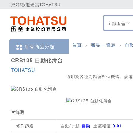
您好!歡迎光臨TOHATSU
全部產品
首頁
商品一覽表
自
>
>
所有商品分類
CRS135 自動化滑台
TOHATSU
適用於各種高精密對位機構、設備
篩選
條件篩選
自動/手動
自動
重複精度
0.01