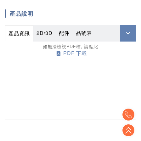
產品說明
2D/3D
配件
品號表
產品資訊
如無法檢視PDF檔, 請點此
PDF 下載
To
To