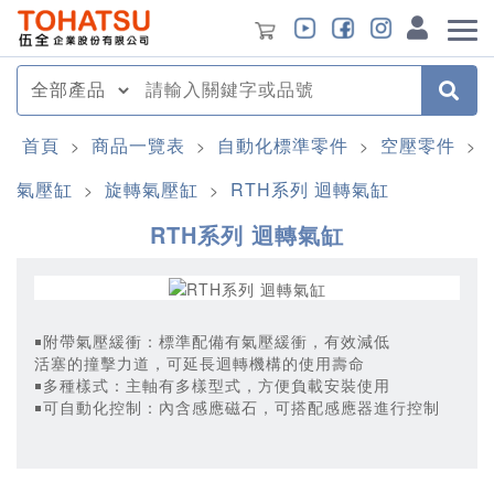
首頁
商品一覽表
自動化標準零件
空壓零件
>
>
>
>
氣壓缸
旋轉氣壓缸
RTH系列 迴轉氣缸
>
>
RTH系列 迴轉氣缸
￭附帶氣壓緩衝：標準配備有氣壓緩衝，有效減低
活塞的撞擊力道，可延長迴轉機構的使用壽命
￭多種樣式：主軸有多樣型式，方便負載安裝使用
￭可自動化控制：內含感應磁石，可搭配感應器進行控制