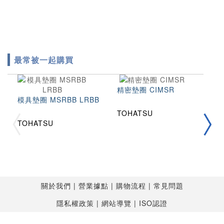
最常被一起購買
精密墊圈 CIMSR
模具墊圈 MSRBB LRBB
TOHATSU
拉
TOHATSU
2
T
T
關於我們
營業據點
購物流程
常見問題
隱私權政策
網站導覽
ISO認證