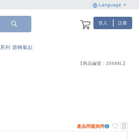
Language
登入
註冊
F系列 迴轉氣缸
【商品編號：
25688
L
】
產品問題詢問