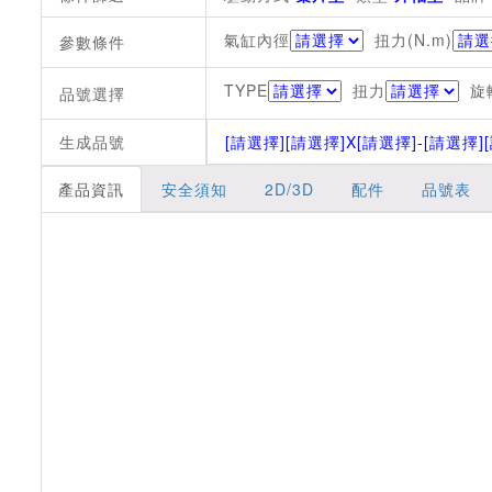
氣缸內徑
扭力(N.m)
參數條件
TYPE
扭力
旋
品號選擇
生成品號
[請選擇]
[請選擇]
X[請選擇]
-[請選擇]
產品資訊
安全須知
2D/3D
配件
品號表