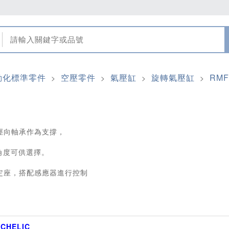
動化標準零件
空壓零件
氣壓缸
旋轉氣壓缸
RM
>
>
>
>
徑向軸承作為支撐，
種角度可供選擇。
定座，搭配感應器進行控制
牌
CHELIC