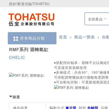
您好!歡迎光臨TOHATSU
全部產品
首頁
商品一覽表
自
>
>
所有商品分類
RMF系列 迴轉氣缸
CHELIC
￭搭配徑向軸承：迴轉平台以兩組
可直接安裝負載使用
￭多種樣式：共有90°、180°兩
可搭配調整螺絲進行微幅角度調整
￭可自動化控制：可選購感應器固
篩選
條件篩選
驅動方式
葉片型
類型
外軸型
品