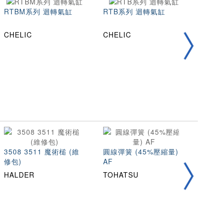
RTBM系列 迴轉氣缸
RTB系列 迴轉氣缸
RT
CHELIC
CHELIC
CHE
3508 3511 魔術槌 (維
圓線彈簧 (45%壓縮量)
不銹
修包)
AF
縮量)
HALDER
TOHATSU
TOH