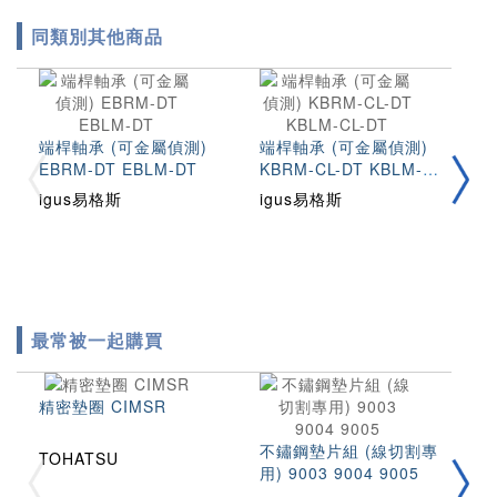
同類別其他商品
固
端桿軸承 (可金屬偵測)
端桿軸承 (可金屬偵測)
K
EBRM-DT EBLM-DT
KBRM-CL-DT KBLM-
i
CL-DT
igus易格斯
igus易格斯
最常被一起購買
精密墊圈 CIMSR
不鏽鋼墊片組 (線切割專
TOHATSU
用) 9003 9004 9005
拉
2