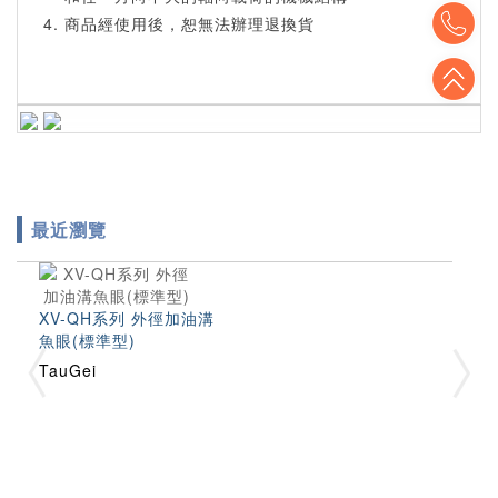
To
商品經使用後，恕無法辦理退換貨
To
最近瀏覽
XV-QH系列 外徑加油溝
魚眼(標準型)
TauGei