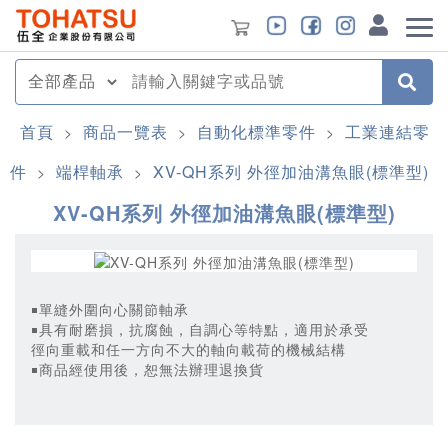
首頁
商品一覽表
自動化標準零件
工業連結零
>
>
>
件
端桿軸承
XV-QH系列 外徑加油溝魚眼(標準型)
>
>
XV-QH系列 外徑加油溝魚眼(標準型)
￭單縫外圍向心關節軸承
￭具有耐磨損，抗腐蝕，自調心等特點，適用於承受
徑向重載和任一方向不大的軸向載荷的機械結構
￭商品經使用後，恕無法辦理退換貨