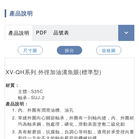
產品說明
PDF
品號表
產品說明
尺寸圖
拆分
規格圖
XV-QH系列 外徑加油溝魚眼(標準型)
材質：
主體--S35C
軸承--SUJ-2
產品說明：
內、外圈有潤滑油槽、油孔
單縫外圍向心關節軸承，外圈有一到軸向縫，內、外圈材料
均為軸承鋼，熱處理，磷化，滑動表面塗敷二硫化鉬
具有耐磨損，抗腐蝕，自調心等特點，適用於承受徑向重載
和任一方向不大的軸向載荷的機械結構