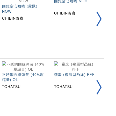
圓錐空心噴嘴 NOH
螺旋噴
圓錐空心噴嘴 (霧狀)
NOW
CHIBIN奇賓
CHI
CHIBIN奇賓
不銹鋼圓線彈簧 (40%壓
襯套 (複層型凸緣) PFF
105
縮量) OL
TOHATSU
TOHATSU
TOH