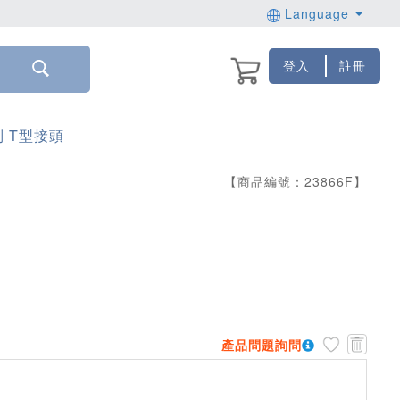
Language
登入
註冊
列 T型接頭
【商品編號：
23866
F
】
產品問題詢問