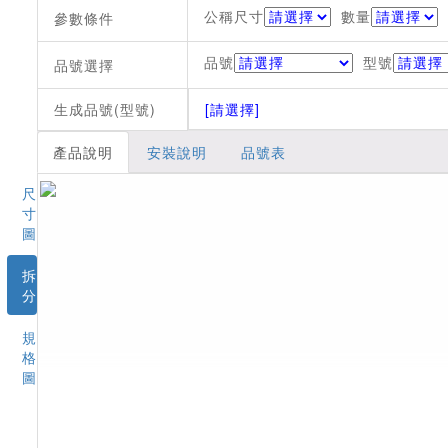
公稱尺寸
數量
參數條件
品號
型號
品號選擇
生成品號(型號)
[請選擇]
產品說明
安裝說明
品號表
尺
寸
圖
拆
分
規
格
圖