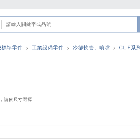
械標準零件
工業設備零件
冷卻軟管、噴嘴
CL-F系
>
>
>
，請依尺寸選擇