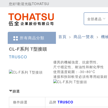
您好!歡迎光臨TOHATSU
全部產品
首頁
商品一覽表
機
>
>
所有商品分類
CL-F系列 T型接頭
TRUSCO
優異的機械強度、抗疲勞性、
尺寸穩定性、耐油性和耐化學性
使用溫度範圍：-30~80°C
連接和拆卸軟管必須有專用組裝鉗
篩選
條件篩選
品牌
TRUSCO