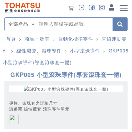
首頁
商品一覽表
自動化標準零件
直線運動零
>
>
>
件
線性襯套、滾珠導件
小型滾珠導件
GKP005
>
>
>
小型滾珠導件(導套滾珠套一體)
GKP005 小型滾珠導件(導套滾珠套一體)
導柱、滾珠套之詳細尺寸
請參閱 線性襯套 滾珠導件單元