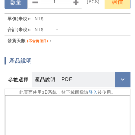
數量
(PCS)
詢價
單價(未稅):
NT$
-
合計(未稅):
NT$
-
發貨天數
：
-
(不含例假日)
產品說明
產品說明
PDF
參數選擇
此頁面使用3D系統，欲下載圖檔請
登入
後使用。