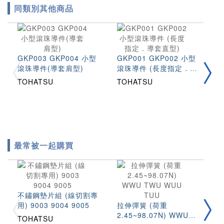
同類別其他商品
GKP003 GKP004 小型
GKP001 GKP002 小型
【
滾珠導件(導套肩型)
滾珠導件 (長度指定．導
(
套直型)
W
TOHATSU
TOHATSU
H
最常被一起購買
不鏽鋼墊片組 (線切割專
圓
用) 9003 9004 9005
拉伸彈簧 (荷重
(
2.45~98.07N) WWU
S
TOHATSU
T