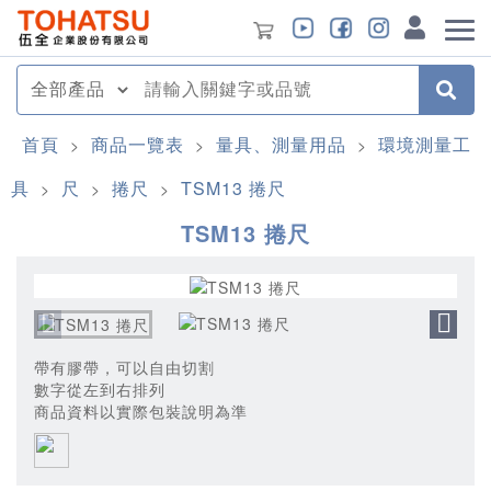
首頁
商品一覽表
量具、測量用品
環境測量工
>
>
>
具
尺
捲尺
TSM13 捲尺
>
>
>
TSM13 捲尺
帶有膠帶，可以自由切割
數字從左到右排列
商品資料以實際包裝說明為準