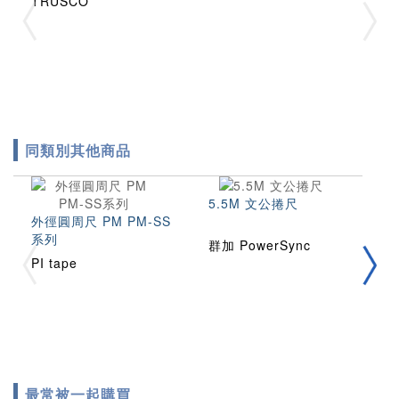
TRUSCO
同類別其他商品
5.5M 文公捲尺
外徑圓周尺 PM PM-SS
5
系列
鐵
群加 PowerSync
PI tape
群
最常被一起購買