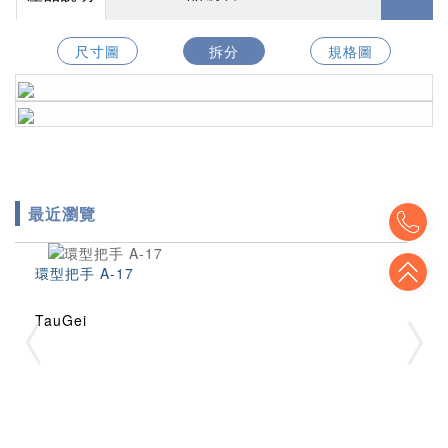
尺寸圖
拆分
規格圖
最近瀏覽
To
To
環型把手 A-17
TauGei