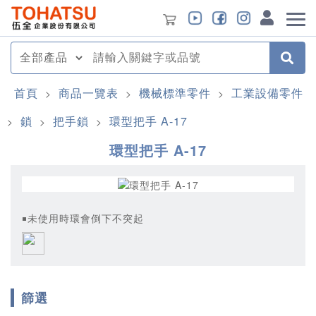
首頁
商品一覽表
機械標準零件
工業設備零件
>
>
>
鎖
把手鎖
環型把手 A-17
>
>
>
環型把手 A-17
￭未使用時環會倒下不突起
篩選