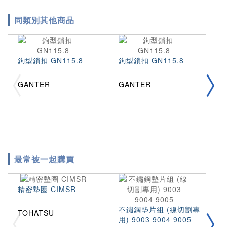
同類別其他商品
按
鉤型鎖扣 GN115.8
鉤型鎖扣 GN115.8
T
GANTER
GANTER
最常被一起購買
精密墊圈 CIMSR
不鏽鋼墊片組 (線切割專
TOHATSU
用) 9003 9004 9005
拉