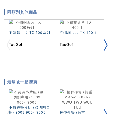
同類別其他商品
不鏽鋼舌片 TX-500系列
不鏽鋼舌片 TX-400-1
不
TauGei
TauGei
T
最常被一起購買
不鏽鋼墊片組 (線切割專
圓
用) 9003 9004 9005
拉伸彈簧 (荷重
(