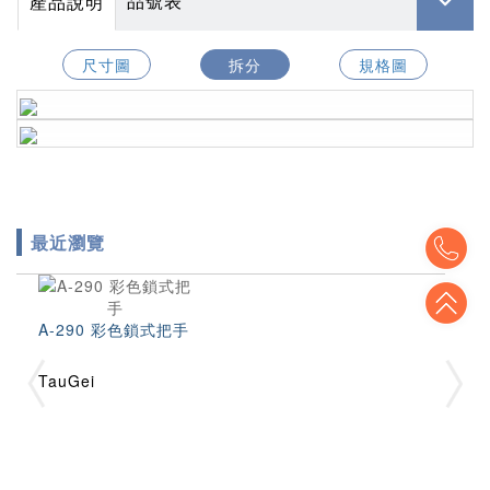
品號表
產品說明
尺寸圖
拆分
規格圖
To
最近瀏覽
To
A-290 彩色鎖式把手
TauGei