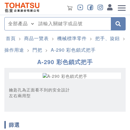
首頁
商品一覽表
機械標準零件
把手、旋鈕
>
>
>
>
操作用途
門把
A-290 彩色鎖式把手
>
>
A-290 彩色鎖式把手
鑰匙孔為正面看不到的安全設計
左右兩用型
篩選