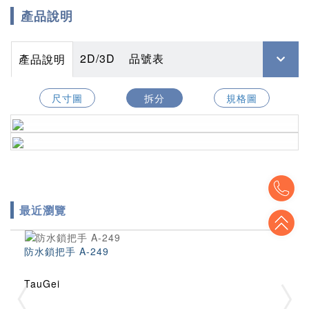
產品說明
2D/3D
品號表
產品說明
尺寸圖
拆分
規格圖
To
最近瀏覽
To
防水鎖把手 A-249
TauGei