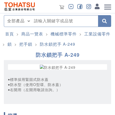
首頁
商品一覽表
機械標準零件
工業設備零件
>
>
>
鎖
把手鎖
防水鎖把手 A-249
>
>
>
防水鎖把手 A-249
￭標準採用緊固式防水蓋
￭防水型（使用O型環、防水蓋）
￭右開用（左開用敬請洽詢。）