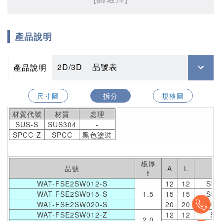
產品說明
2D/3D
品號表
產品說明
尺寸圖
拆分
規格圖
材質代號
材質
處理
SUS-S
SUS304
-
SPCC-Z
SPCC
黑色塗裝
板厚
品號
A
L
材
t
WAT-FSE2SW012-S
12
12
SUS
WAT-FSE2SW015-S
1.5
15
15
SUS
To
WAT-FSE2SW020-S
20
20
SUS
WAT-FSE2SW012-Z
12
12
SP
2.0