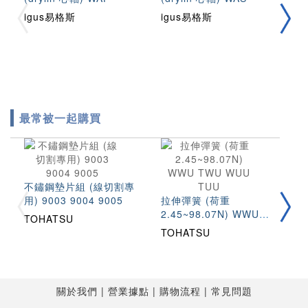
(
igus易格斯
igus易格斯
i
最常被一起購買
不鏽鋼墊片組 (線切割專
圓
用) 9003 9004 9005
拉伸彈簧 (荷重
(
2.45~98.07N) WWU
S
TOHATSU
T
TWU WUU TUU
TOHATSU
關於我們
營業據點
購物流程
常見問題