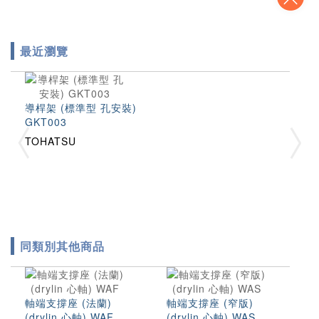
最近瀏覽
導桿架 (標準型 孔安裝)
GKT003
TOHATSU
同類別其他商品
軸端支撐座 (法蘭)
軸端支撐座 (窄版)
(drylin 心軸) WAF
(drylin 心軸) WAS
軸