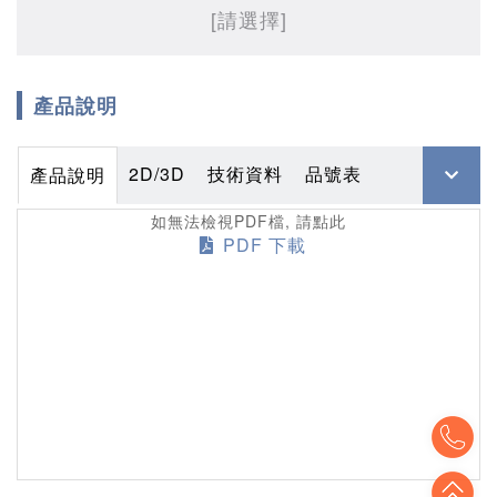
[請選擇]
產品說明
2D/3D
技術資料
品號表
產品說明
如無法檢視PDF檔, 請點此
PDF 下載
To
To