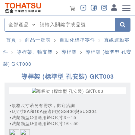
首頁
商品一覽表
自動化標準零件
直線運動零
>
>
>
件
導桿架、軸支架
導桿架
導桿架 (標準型 孔安
>
>
>
裝) GKT003
導桿架 (標準型 孔安裝) GKT003
￭規格尺寸若另有需求，歡迎洽詢
￭D尺寸8A和10A僅適用於SS400與SUS304
￭法蘭類型C僅適用於D尺寸3～15
￭法蘭類型D僅適用於D尺寸16～50