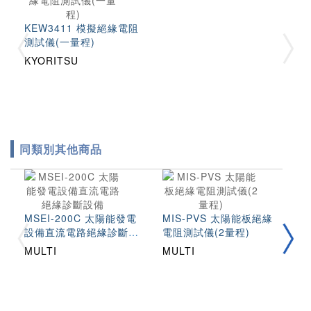
KEW3411 模擬絕緣電阻
測試儀(一量程)
KYORITSU
同類別其他商品
MSEI-200C 太陽能發電
MIS-PVS 太陽能板絕緣
I
設備直流電路絕緣診斷設
電阻測試儀(2量程)
系
備
MULTI
MULTI
H