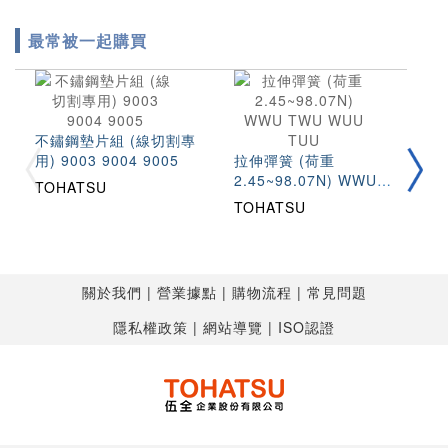
最常被一起購買
不鏽鋼墊片組 (線切割專
圓
用) 9003 9004 9005
拉伸彈簧 (荷重
(
2.45~98.07N) WWU
S
TOHATSU
T
TWU WUU TUU
TOHATSU
關於我們
營業據點
購物流程
常見問題
隱私權政策
網站導覽
ISO認證