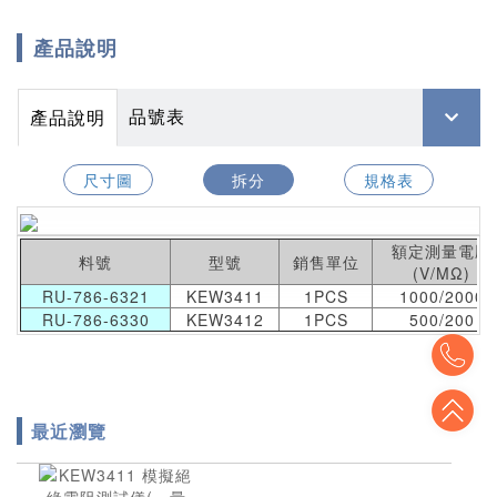
產品說明
品號表
產品說明
尺寸圖
拆分
規格表
額定測量電壓
料號
型號
銷售單位
(V/MΩ)
RU-786-6321
KEW3411
1PCS
1000/2000
RU-786-6330
KEW3412
1PCS
500/200
To
To
最近瀏覽