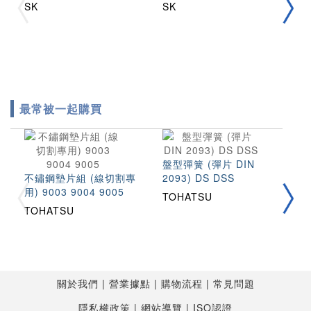
SK
SK
M
最常被一起購買
盤型彈簧 (彈片 DIN
不鏽鋼墊片組 (線切割專
2093) DS DSS
不
用) 9003 9004 9005
(
TOHATSU
S
TOHATSU
T
關於我們
營業據點
購物流程
常見問題
隱私權政策
網站導覽
ISO認證