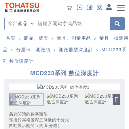
首頁
商品一覽表
量具、測量用品
量具、檢測用
>
>
>
品
分厘卡、測微頭
測微器型深度計
MCD233系
>
>
>
列 數位深度計
MCD233系列 數位深度計
易於閱讀的數字類型
專用於高精度深度測量的千分尺
自動顯示關閉（約 5 分鐘）