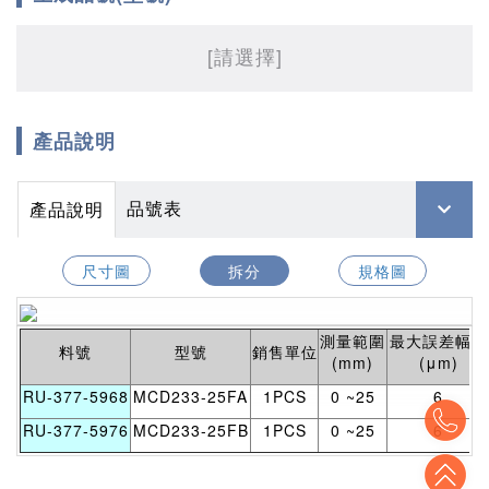
[請選擇]
產品說明
品號表
產品說明
尺寸圖
拆分
規格圖
測量範圍
最大誤差幅度
料號
型號
銷售單位
(mm)
(μm)
RU-377-5968
MCD233-25FA
1PCS
0 ~25
6
To
RU-377-5976
MCD233-25FB
1PCS
0 ~25
6
To