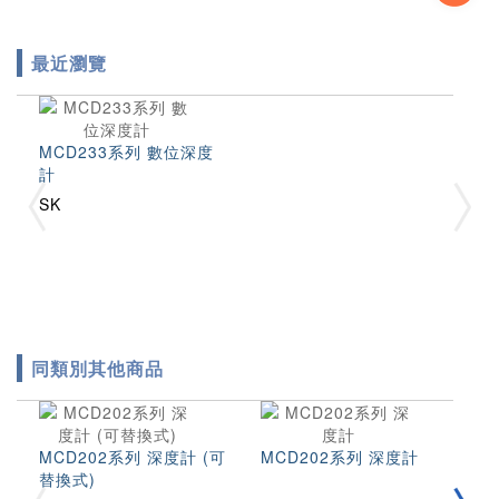
最近瀏覽
MCD233系列 數位深度
計
SK
同類別其他商品
MCD202系列 深度計 (可
MCD202系列 深度計
3
替換式)
型