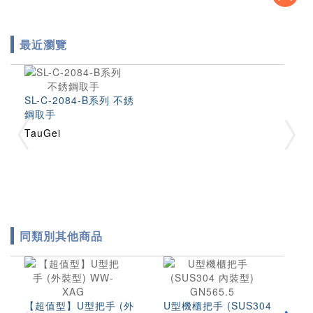
最近瀏覽
SL-C-2084-B系列 不銹
鋼取手
TauGei
同類別其他商品
【超值型】U型把手 (外
U型機櫃把手 (SUS304
U