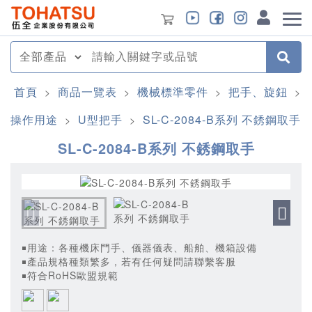
首頁
商品一覽表
機械標準零件
把手、旋鈕
>
>
>
>
操作用途
U型把手
SL-C-2084-B系列 不銹鋼取手
>
>
SL-C-2084-B系列 不銹鋼取手
￭用途：各種機床門手、儀器儀表、船舶、機箱設備
￭產品規格種類繁多，若有任何疑問請聯繫客服
￭符合RoHS歐盟規範