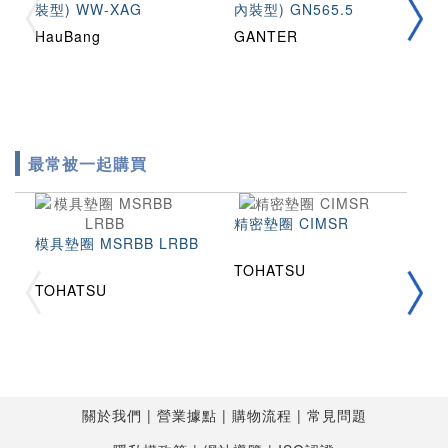
裝型) WW-XAG
內裝型) GN565.5
內
HauBang
GANTER
G
最常被一起購買
精密墊圈 CIMSR
模具墊圈 MSRBB LRBB
TOHATSU
拉
TOHATSU
2
T
T
關於我們
營業據點
購物流程
常見問題