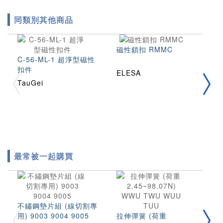
同類別其他商品
磁性鎖扣 RMMC
C-56-ML-1 超淨型磁性
潔
扣件
J
ELESA
TauGei
S
最常被一起購買
不鏽鋼墊片組 (線切割專
圓
用) 9003 9004 9005
拉伸彈簧 (荷重
(