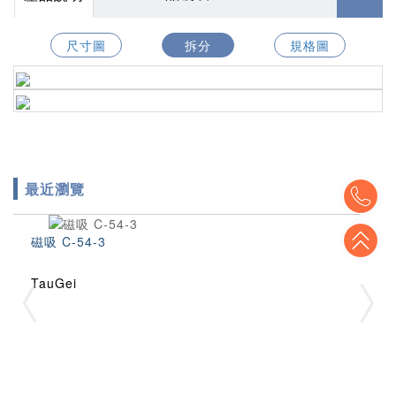
尺寸圖
拆分
規格圖
最近瀏覽
To
To
磁吸 C-54-3
TauGei