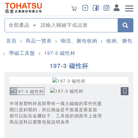
首頁
商品一覽表
物流、捆包收納
收納、捆包
>
>
>
帶磁工具盤
197-3 磁性杯
>
>
197-3 磁性杯
半球形塑料杯底部帶有一塊大磁鐵的零件托盤
開口是斜開的，所以無論是平面還是垂直面
都可以貼在金屬柱子、工具箱的側面等上使用
商品資料以實際包裝說明為準