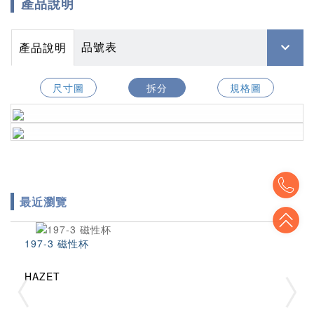
產品說明
品號表
產品說明
尺寸圖
拆分
規格圖
To
最近瀏覽
To
197-3 磁性杯
HAZET