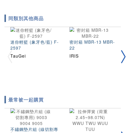
同類別其他商品
迷你輕籃 (象牙色/藍) F-
密封箱 MBR-13 MBR-
工具
2597
22
4
TauGei
IRIS
T
最常被一起購買
不鏽鋼墊片組 (線切割專
圓