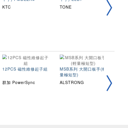
KTC
TONE
BAH
密碼掛
12PCS 磁性維修起子組
MSB系列 大開口板手(輕
量極短型)
ABU
群加 PowerSync
ALSTRONG