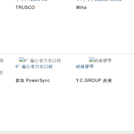
TRUSCO
Wiha
6" 偏心省力尖口鉗
絕緣膠帶
鉗
群加 PowerSync
Y.C.GROUP 炎洲