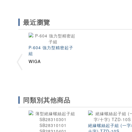
最近瀏覽
P-604 強力型精密起子
組
WIGA
同類別其他商品
絕緣螺絲起子組 (一字
十字) TZD-10S