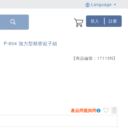
Language
登入
註冊
P-604 強力型精密起子組
>
【商品編號：
17115
N
】
產品問題詢問