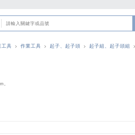
業工具
作業工具
起子、起子頭
起子組、起子頭組
>
>
>
mm。