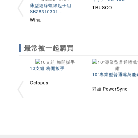
薄型絕緣螺絲起子組
TRUSCO
SB28310301
SB28310101
Wiha
SB28310401
最常被一起購買
10支組 梅開扳手
10"專業型普通嘴萬能
Octopus
群加 PowerSync