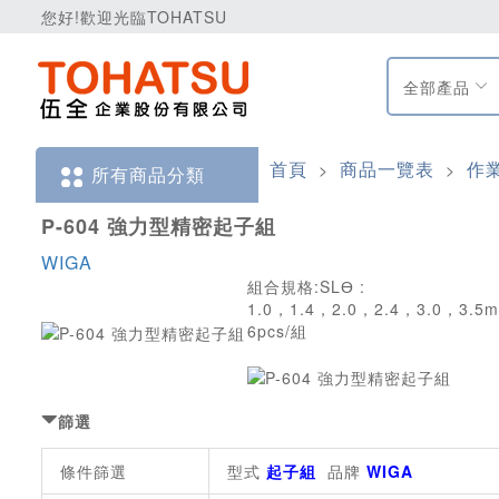
您好!歡迎光臨TOHATSU
全部產品
首頁
商品一覽表
作
>
>
所有商品分類
P-604 強力型精密起子組
WIGA
組合規格:SLӨ :
1.0，1.4，2.0，2.4，3.0，3.5
6pcs/組
篩選
條件篩選
型式
起子組
品牌
WIGA