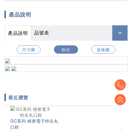
產品說明
品號表
產品說明
尺寸圖
拆分
規格圖
To
最近瀏覽
To
GC系列 精密電子特尖丸
口鉗