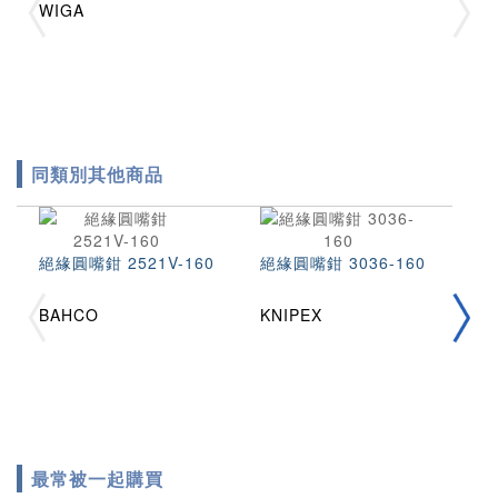
WIGA
同類別其他商品
絕緣圓嘴鉗 2521V-160
絕緣圓嘴鉗 3036-160
絕
BAHCO
KNIPEX
B
最常被一起購買