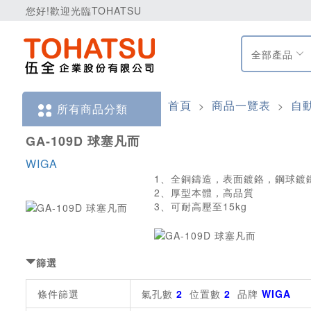
您好!歡迎光臨TOHATSU
全部產品
首頁
商品一覽表
自
>
>
所有商品分類
GA-109D 球塞凡而
WIGA
1、全銅鑄造，表面鍍鉻，鋼球鍍
2、厚型本體，高品質
3、可耐高壓至15kg
篩選
條件篩選
氣孔數
2
位置數
2
品牌
WIGA