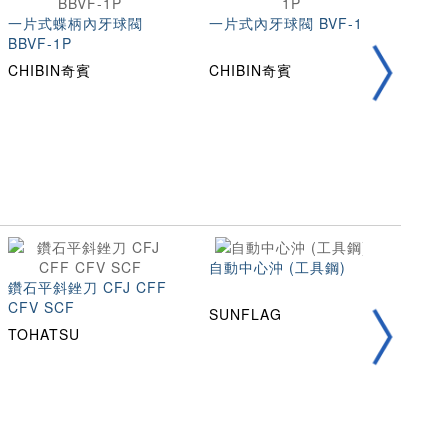
一片式蝶柄內牙球閥
一片式內牙球閥 BVF-1P
一片
BBVF-1P
BVM
CHIBIN奇賓
CHIBIN奇賓
CHI
自動中心沖 (工具鋼)
145
鑽石平斜銼刀 CFJ CFF
CFV SCF
SUNFLAG
ABU
TOHATSU