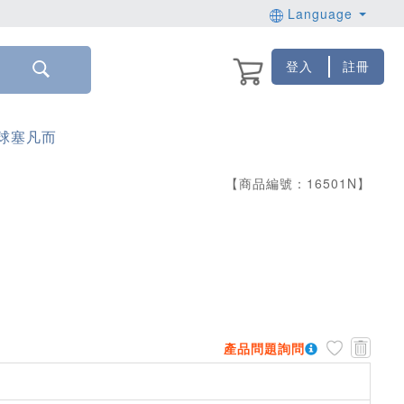
Language
登入
註冊
D 球塞凡而
【商品編號：
16501
N
】
產品問題詢問