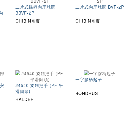
二片式蝶柄內牙球閥
二片式內牙球閥 BVF-2P
內
BBVF-2P
CHIBIN奇賓
CHIBIN奇賓
一字膠柄起子
部安
24540 旋鈕把手 (PF 平
滑圓頭)
BONDHUS
HALDER