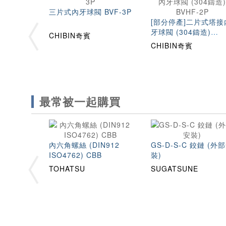
三片式內牙球閥 BVF-3P
[部分停產]二片式塔接
牙球閥 (304鑄造)
CHIBIN奇賓
BVHF-2P
CHIBIN奇賓
最常被一起購買
內六角螺絲 (DIN912
GS-D-S-C 鉸鏈 (外
ISO4762) CBB
裝)
TOHATSU
SUGATSUNE