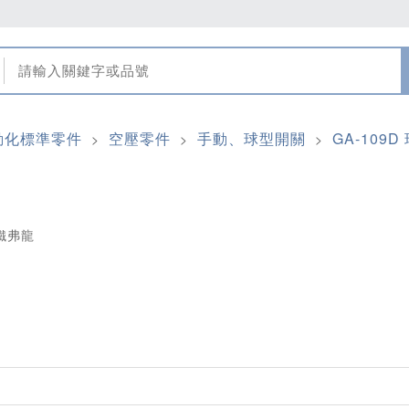
動化標準零件
空壓零件
手動、球型開關
GA-109
>
>
>
鐵弗龍