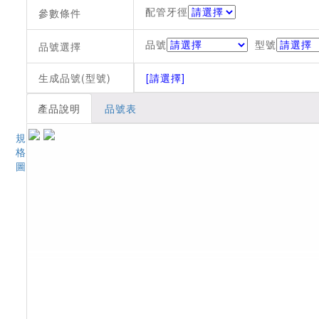
配管牙徑
參數條件
品號
型號
品號選擇
生成品號(型號)
[請選擇]
產品說明
品號表
規
格
圖