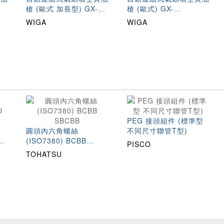
槍 (歐式 加長型) GX-
槍 (歐式) GX-
APL(1227-3320)
APS(1227-3310)
WIGA
WIGA
PEG 接頭組件 (標準型
圓頭內六角螺絲
不同尺寸聯管T型)
(ISO7380) BCBB
PISCO
SBCBB
TOHATSU