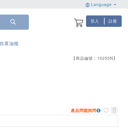
Language
登入
註冊
迷你黃油槍
【商品編號：
16255
N
】
產品問題詢問