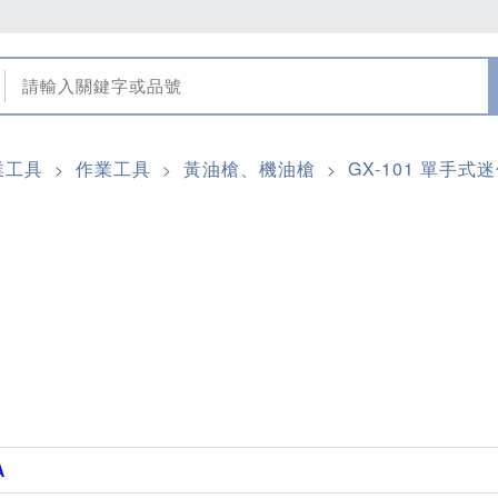
業工具
作業工具
黃油槍、機油槍
GX-101 單手式
>
>
>
A