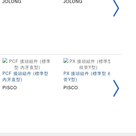
JOLONG
JOLONG
JOL
PCF 接頭組件 (標準型
PX 接頭組件 (標準型 歧
圓線彈
內牙直型)
管Y型)
AH
PISCO
PISCO
TOH