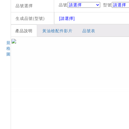
品號
型號
品號選擇
生成品號(型號)
[請選擇]
產品說明
黃油槍配件影片
品號表
規
格
圖