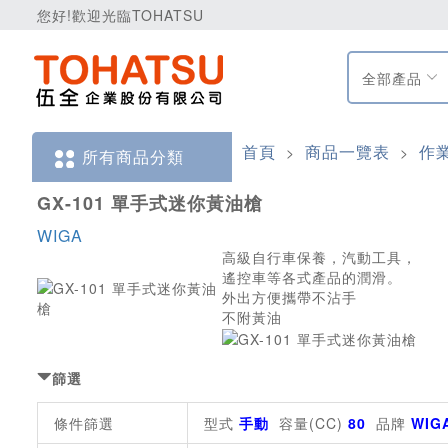
您好!歡迎光臨TOHATSU
全部產品
首頁
商品一覽表
作
>
>
所有商品分類
GX-101 單手式迷你黃油槍
WIGA
高級自行車保養，汽動工具，
遙控車等各式產品的潤滑。
外出方便攜帶不沾手
不附黃油
篩選
條件篩選
型式
手動
容量(CC)
80
品牌
WIG