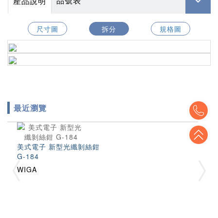
品號表
產品說明
尺寸圖
拆分
規格圖
To
最近瀏覽
To
美式電子 新型光纖剝絲鉗
G-184
WIGA