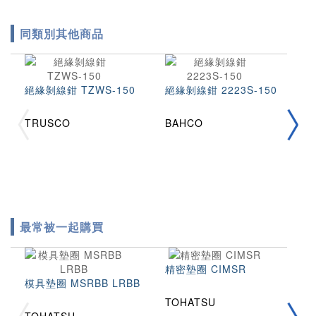
同類別其他商品
絕緣剝線鉗 TZWS-150
絕緣剝線鉗 2223S-150
絕
TRUSCO
BAHCO
K
最常被一起購買
精密墊圈 CIMSR
模具墊圈 MSRBB LRBB
TOHATSU
拉