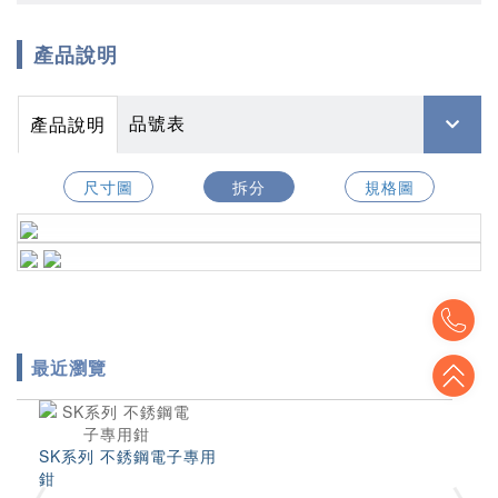
產品說明
品號表
產品說明
尺寸圖
拆分
規格圖
To
最近瀏覽
To
SK系列 不銹鋼電子專用
鉗