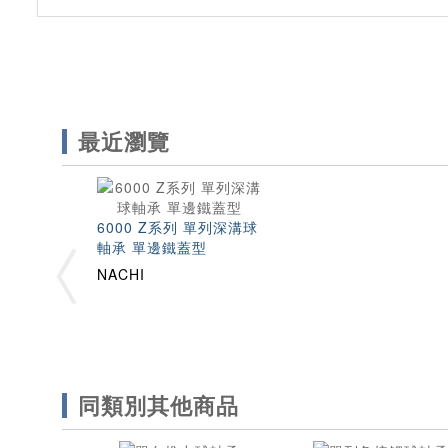
最近瀏覽
6000 Z系列 單列深溝球
軸承 單邊鐵蓋型
NACHI
同類別其他商品