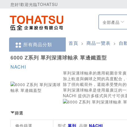
您好!歡迎光臨TOHATSU
全部產品
首頁
商品一覽表
自
>
>
所有商品分類
6000 Z系列 單列深溝球軸承 單邊鐵蓋型
NACHI
單列深溝球軸承的應用範圍非常廣
加上軌道與鋼球之間的高度配合，
除了徑向載荷外，還能承受雙向的
單列深溝球軸承是使用最廣泛的一
NACHI 提供許多樣式與尺寸可供
篩選
條件篩選
型式
單列
品牌
NACHI