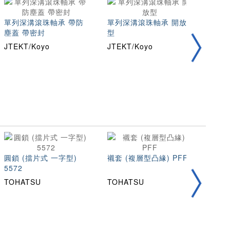
單列深溝滾珠軸承 帶防
單列深溝滾珠軸承 開放
K系
塵蓋 帶密封
型
承
JTEKT/Koyo
JTEKT/Koyo
JTEK
圓鎖 (擋片式 一字型)
襯套 (複層型凸緣) PFF
105
5572
TOHATSU
TOHATSU
TOH