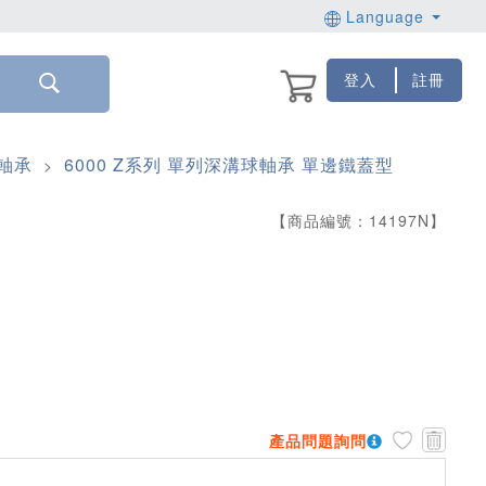
Language
登入
註冊
軸承
6000 Z系列 單列深溝球軸承 單邊鐵蓋型
>
【商品編號：
14197
N
】
產品問題詢問