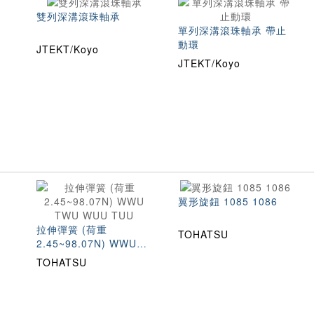
雙列深溝滾珠軸承
單列深溝滾珠軸承 帶止
動環
JTEKT/Koyo
JTEKT/Koyo
翼形旋鈕 1085 1086
拉伸彈簧 (荷重
TOHATSU
2.45~98.07N) WWU
TWU WUU TUU
TOHATSU