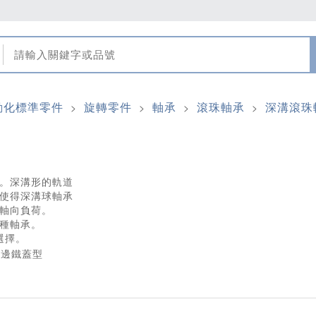
動化標準零件
旋轉零件
軸承
滾珠軸承
深溝滾珠
>
>
>
>
。深溝形的軌道
使得深溝球軸承
軸向負荷。
種軸承。
選擇。