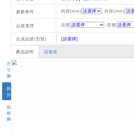
內徑(mm)
外徑(mm)
參數條件
品號
型號
品號選擇
生成品號(型號)
[請選擇]
產品說明
品號表
尺
寸
圖
拆
分
規
格
圖