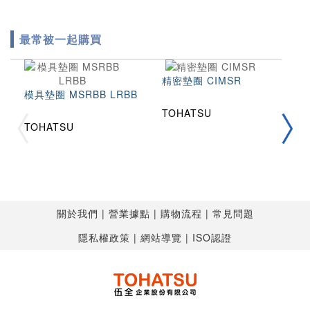
最常被一起購買
精密墊圈 CIMSR
模具墊圈 MSRBB LRBB
TOHATSU
拉
TOHATSU
2
T
T
關於我們
營業據點
購物流程
常見問題
隱私權政策
網站導覽
ISO認證