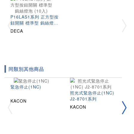
P16LAS1系列 正方型按
鈕開關 標準型 鎢絲燈泡
(10入)
DECA
同類別其他商品
緊急停止(1NC)
照光式緊急停止(1NC)
J2-8701系列
照
KACON
J
KACON
K