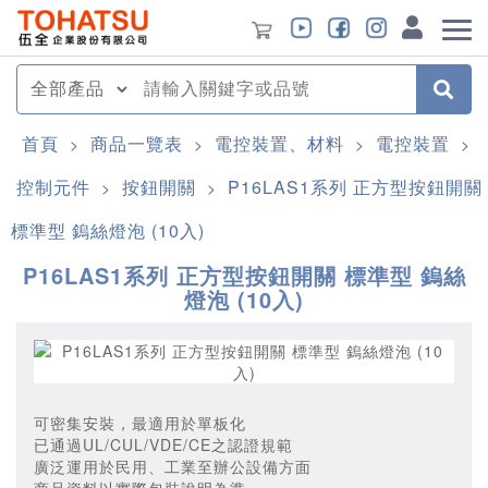
首頁
商品一覽表
電控裝置、材料
電控裝置
>
>
>
>
控制元件
按鈕開關
P16LAS1系列 正方型按鈕開關
>
>
標準型 鎢絲燈泡 (10入)
P16LAS1系列 正方型按鈕開關 標準型 鎢絲
燈泡 (10入)
可密集安裝，最適用於單板化
已通過UL/CUL/VDE/CE之認證規範
廣泛運用於民用、工業至辦公設備方面