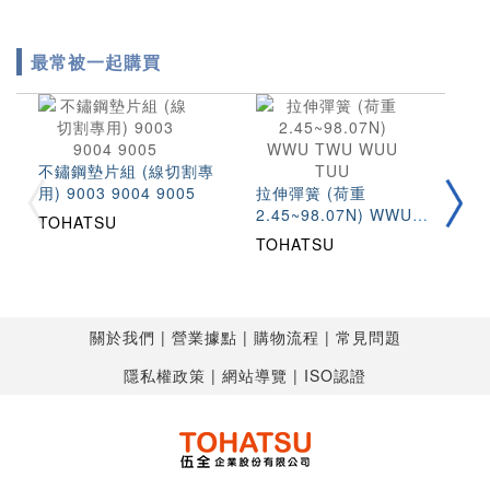
最常被一起購買
不鏽鋼墊片組 (線切割專
圓
用) 9003 9004 9005
拉伸彈簧 (荷重
(
2.45~98.07N) WWU
S
TOHATSU
T
TWU WUU TUU
TOHATSU
關於我們
營業據點
購物流程
常見問題
隱私權政策
網站導覽
ISO認證