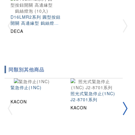
D16LMR2系列 圓型按鈕
開關 高邊緣型 鎢絲燈泡
(10入)
DECA
同類別其他商品
緊急停止(1NC)
照光式緊急停止(1NC)
J2-8701系列
照
KACON
J
KACON
K