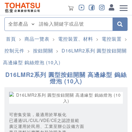
首頁
商品一覽表
電控裝置、材料
電控裝置
>
>
>
>
控制元件
按鈕開關
D16LMR2系列 圓型按鈕開關
>
>
高邊緣型 鎢絲燈泡 (10入)
D16LMR2系列 圓型按鈕開關 高邊緣型 鎢絲
燈泡 (10入)
可密集安裝，最適用於單板化
已通過UL/CUL/VDE/CE之認證規範
廣泛運用於民用、工業至辦公設備方面