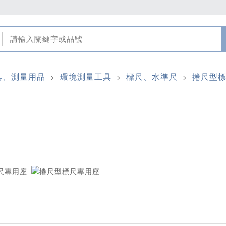
具、測量用品
環境測量工具
標尺、水準尺
捲尺型
>
>
>