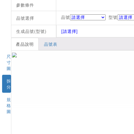
參數條件
品號
型號
品號選擇
生成品號(型號)
[請選擇]
產品說明
品號表
尺
寸
圖
拆
分
規
格
圖