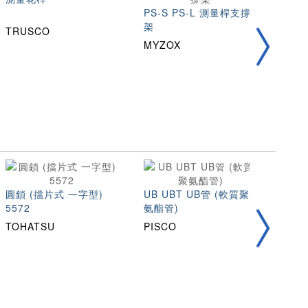
PS-S PS-L 測量桿支撐
SIB
架
量花
TRUSCO
MYZOX
STS
圓鎖 (擋片式 一字型)
UB UBT UB管 (軟質聚
扁線彈
5572
氨酯管)
量50
TOHATSU
PISCO
TOH