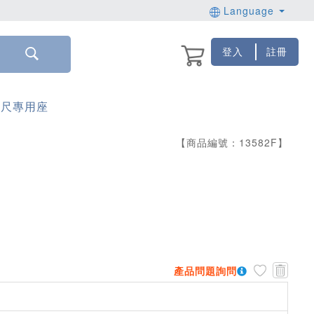
Language
登入
註冊
標尺專用座
【商品編號：
13582
F
】
產品問題詢問