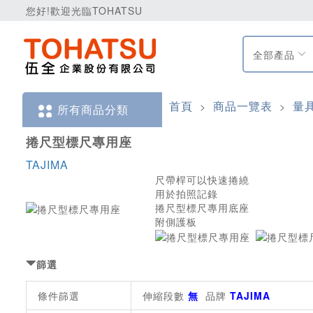
您好!歡迎光臨TOHATSU
全部產品
首頁
商品一覽表
量
>
>
所有商品分類
捲尺型標尺專用座
TAJIMA
尺帶桿可以快速捲繞
用於拍照記錄
捲尺型標尺專用底座
附側護板
篩選
條件篩選
伸縮段數
無
品牌
TAJIMA