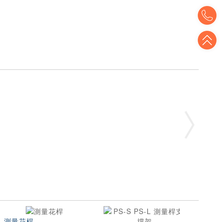
T
T
測量花桿