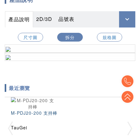
2D/3D
品號表
產品說明
尺寸圖
拆分
規格圖
To
最近瀏覽
To
M-PDJ20-200 支持棒
TauGei