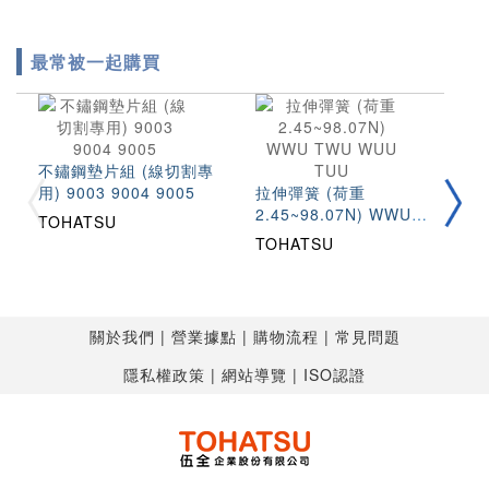
最常被一起購買
不鏽鋼墊片組 (線切割專
圓
用) 9003 9004 9005
拉伸彈簧 (荷重
(
2.45~98.07N) WWU
S
TOHATSU
T
TWU WUU TUU
TOHATSU
關於我們
營業據點
購物流程
常見問題
隱私權政策
網站導覽
ISO認證