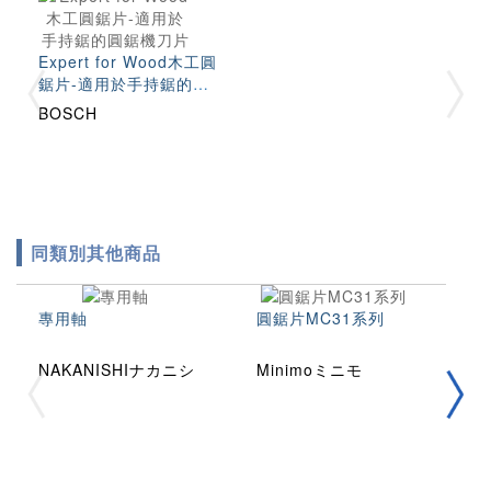
Expert for Wood木工圓
鋸片-適用於手持鋸的圓
鋸機刀片
BOSCH
同類別其他商品
專用軸
圓鋸片MC31系列
精
NAKANISHIナカニシ
Minimoミニモ
N