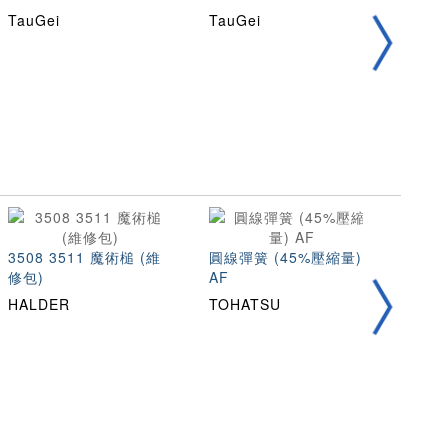
鉸鏈
TauGei
TauGei
TauG
3508 3511 魔術槌 (維
圓線彈簧 (45%壓縮量)
不銹
修包)
AF
縮量)
HALDER
TOHATSU
TOH