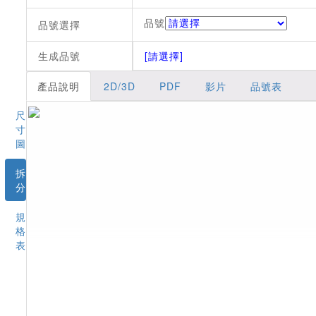
品號
品號選擇
生成品號
[請選擇]
產品說明
2D/3D
PDF
影片
品號表
尺
寸
圖
拆
分
規
格
表