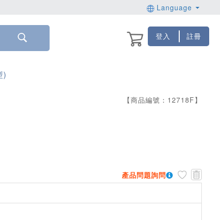
Language
登入
註冊
型)
【商品編號：
12718
F
】
產品問題詢問