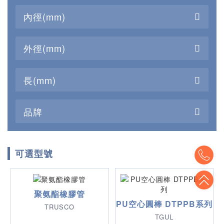
內徑(mm)
外徑(mm)
長(mm)
品牌
To
可選型號
To
聚氨酯橡膠管
PU空心圓棒 DTPPB系列
TRUSCO
TGUL