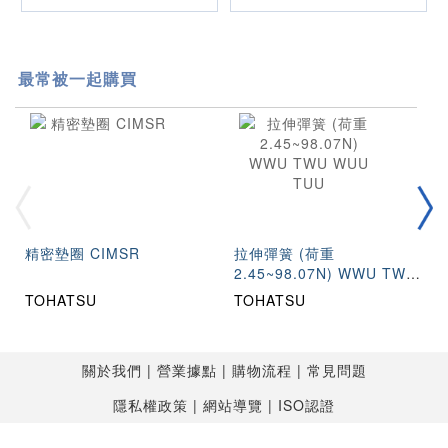
最常被一起購買
精密墊圈 CIMSR
拉伸彈簧 (荷重
2.45~98.07N) WWU TWU
WUU TUU
TOHATSU
TOHATSU
關於我們
營業據點
購物流程
常見問題
隱私權政策
網站導覽
ISO認證