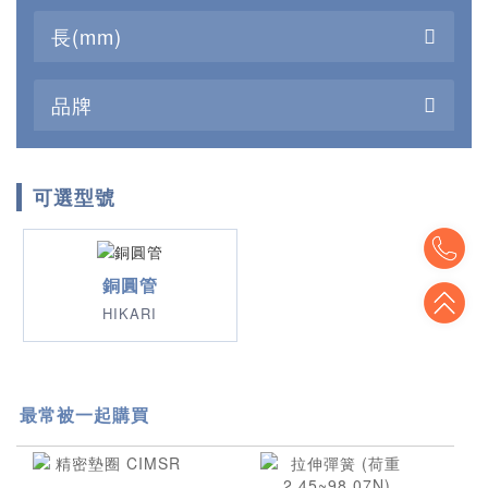
長(mm)
品牌
可選型號
To
銅圓管
To
HIKARI
最常被一起購買