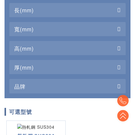
長(mm)
寬(mm)
高(mm)
厚(mm)
品牌
To
可選型號
To