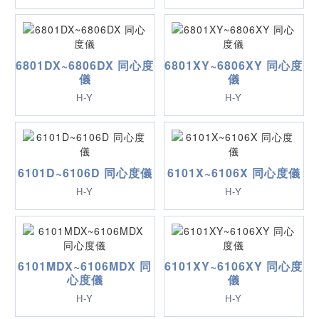
6801DX~6806DX 同心度
6801XY~6806XY 同心度
儀
儀
H-Y
H-Y
6101D~6106D 同心度儀
6101X~6106X 同心度儀
H-Y
H-Y
6101MDX~6106MDX 同
6101XY~6106XY 同心度
心度儀
儀
H-Y
H-Y