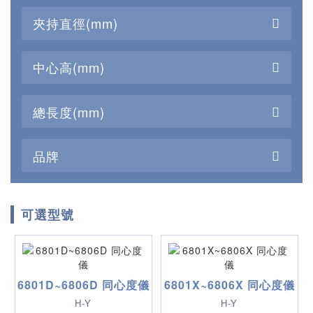
夾持直徑(mm)
中心高(mm)
總長度(mm)
品牌
可選型號
6801D~6806D 同心度儀
6801X~6806X 同心度儀
H-Y
H-Y