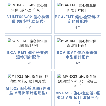
VHMT606-02 偏心檢查
BCA-FMT 偏心檢查儀-固
儀 (微小型 立臥式)
定頂針配件
H-Y
H-Y
BCA-RMT 偏心檢查儀-
BCA-BMT 偏心檢查儀-
迴轉頂針配件
傘型頂針配件
H-Y
H-Y
MT522 偏心檢查儀 (經濟
型 V溝及頂針兩用型)
MVR523 偏心檢查儀 (經
濟型 V溝 頂針 滾輪三合
H-Y
一)