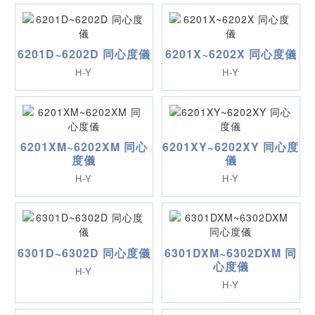
6201D~6202D 同心度儀
6201X~6202X 同心度儀
H-Y
H-Y
6201XM~6202XM 同心
6201XY~6202XY 同心度
度儀
儀
H-Y
H-Y
6301D~6302D 同心度儀
6301DXM~6302DXM 同
心度儀
H-Y
H-Y